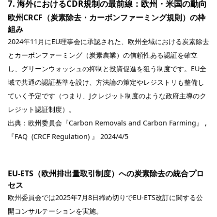
7. 海外におけるCDR規制の最前線：欧州・米国の動向
欧州CRCF（炭素除去・カーボンファーミング規則）の枠
組み
2024年11月にEU理事会に承認された、欧州全域における炭素除去
とカーボンファーミング（炭素農業）の信頼性ある認証を確立
し、グリーンウォッシュの抑制と投資促進を狙う制度です。EU全
域で共通の認証基準を設け、方法論の策定やレジストリも整備し
ていく予定です（つまり、Jクレジット制度のような政府主導のク
レジット認証制度）。
出典：
欧州委員会『Carbon Removals and Carbon Farming』 ,
『FAQ (CRCF Regulation) 』 2024/4/5
EU-ETS（欧州排出量取引制度）への炭素除去の統合プロ
セス
欧州委員会では2025年7月8日締め切りでEU-ETS改訂に関する公
開コンサルテーションを実施。