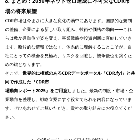
8. まとめ：2050年ネットゼロ達成に不可欠なCDR市
場の将来展望
CDR市場は今まさに大きな変化の渦中にあります。国際的な規制
の整備、企業による新しい取り組み、技術や価格の動向――これ
らは数か月単位で姿を変え、事業戦略や投資判断に直結していき
ます。断片的な情報ではなく、体系的に理解することこそが、自
社にとっての機会を見極め、リスクを回避し、競争優位を築くた
めの鍵となります。
そこで、
世界的に権威のあるCDRデータポータル「CDR.fyi」と共
同で作成した『CDR市
場動向レポート2025』をご用意
しました。最新の制度・市場・企
業動向を整理し、戦略立案にすぐ役立てられる内容になっていま
す。ぜひあわせてご覧いただき、貴社の取り組みにお役立てくだ
さい。
＼ 全85ページ・すべて日本語で解説 ／