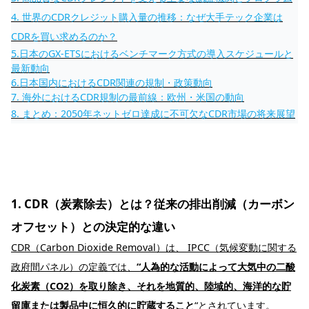
4. 世界のCDRクレジット購入量の推移：なぜ大手テック企業は
CDRを買い求めるのか？
5.日本のGX-ETSにおけるベンチマーク方式の導入スケジュールと
最新動向
6.日本国内におけるCDR関連の規制・政策動向
7. 海外におけるCDR規制の最前線：欧州・米国の動向
8. まとめ：2050年ネットゼロ達成に不可欠なCDR市場の将来展望
1. CDR（炭素除去）とは？従来の排出削減（カーボン
オフセット）との決定的な違い
CDR（Carbon Dioxide Removal）は、
IPCC
（気候変動に関する
政府間パネル）の定義では、
“人為的な活動によって大気中の二酸
化炭素（CO2）を取り除き、それを地質的、陸域的、海洋的な貯
留庫または製品中に恒久的に貯蔵すること
“とされています。