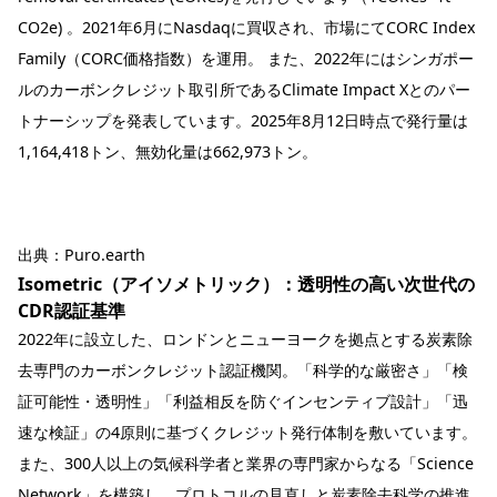
CO2e) 。2021年6月にNasdaqに買収され、市場にてCORC Index
Family（CORC価格指数）を運用。 また、2022年にはシンガポー
ルのカーボンクレジット取引所であるClimate Impact Xとのパー
トナーシップを発表しています。2025年8月12日時点で発行量は
1,164,418トン、無効化量は662,973トン。
出典：
Puro.earth
Isometric（アイソメトリック）：透明性の高い次世代の
CDR認証基準
2022年に設立した、ロンドンとニューヨークを拠点とする炭素除
去専門のカーボンクレジット認証機関。「科学的な厳密さ」「検
証可能性・透明性」「利益相反を防ぐインセンティブ設計」「迅
速な検証」の4原則に基づくクレジット発行体制を敷いています。
また、300人以上の気候科学者と業界の専門家からなる「Science
Network」を構築し、プロトコルの見直しと炭素除去科学の推進