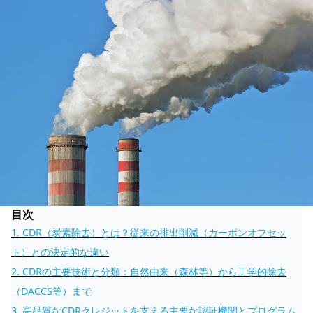
目次
1. CDR（炭素除去）とは？従来の排出削減（カーボンオフセッ
ト）との決定的な違い
2. CDRの主要技術と分類：自然由来（森林等）から工学的除去
（DACCS等）まで
3. 高品質なCDRクレジットを支える主要な認証機関とプログラム