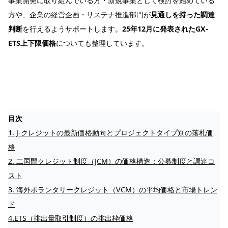
事業開発に取り組んでいる方・新規事業として検討を始めている
方や、企業の経営企画・サステナ推進部門が
見通しを持った調達
判断
を行えるようサポートします。
25年12月に発表されたGX-
ETS上下限価格
についても整理しています。
目次
1. J-クレジットの最新価格動向とプロジェクトタイプ別の落札価
格
2. 二国間クレジット制度（JCM）の価格構造：公募制度と調達コ
スト
3. 海外ボランタリークレジット（VCM）の平均価格と市場トレン
ド
4.ETS（排出量取引制度）の排出枠価格