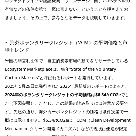
ロジェクトタイプや認証機関、ヴィンテージ、国、CCPsラベルの
有無などの条件次第で一概に言えない、ということを押さえてお
きましょう。その上で、参考となるデータを説明していきます。
3. 海外ボランタリークレジット（VCM）の平均価格と市
場トレンド
米国の非営利団体で、自主的炭素市場の動向をリサーチしている
Ecosystem Marketplaceは、毎年”State of the Voluntary
Carbon Markets”と呼ばれるレポートを発行しています。
2025年5月29日に発行された2025年最新版のレポートによると、
2024年のボランタリークレジットの平均価格は$6.34/tCO2e
でし
た（下図参照）。ただし、この結果の読み取りには注意が必要で
す。先述の通り、海外カーボンクレジットの価格は条件次第で一
概には示せません。$6.34/tCO2eは、CDM（Clean Development
Mechanism,クリーン開発メカニズム）などの現状は使途が限定