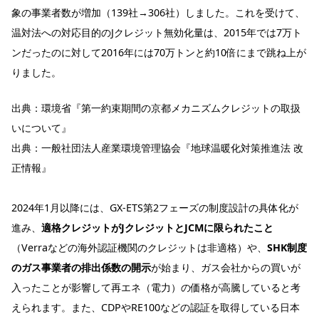
象の事業者数が増加（139社→306社）しました。これを受けて、
温対法への対応目的のJクレジット無効化量は、2015年では7万ト
ンだったのに対して2016年には70万トンと約10倍にまで跳ね上が
りました。
出典：
環境省『第一約束期間の京都メカニズムクレジットの取扱
いについて』
出典：
一般社団法人産業環境管理協会『地球温暖化対策推進法 改
正情報』
2024年1月以降には、GX-ETS第2フェーズの制度設計の具体化が
進み、
適格クレジットがJクレジットとJCMに限られたこと
（Verraなどの海外認証機関のクレジットは非適格）や、
SHK制度
のガス事業者の排出係数の開示
が始まり、ガス会社からの買いが
入ったことが影響して再エネ（電力）の価格が高騰していると考
えられます。また、CDPやRE100などの認証を取得している日本