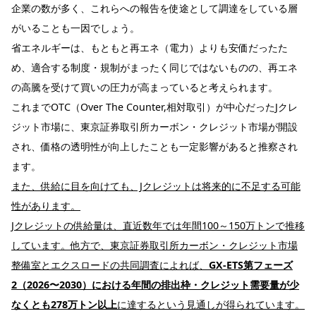
企業の数が多く、これらへの報告を使途として調達をしている層
がいることも一因でしょう。
省エネルギーは、もともと再エネ（電力）よりも安価だったた
め、適合する制度・規制がまったく同じではないものの、再エネ
の高騰を受けて買いの圧力が高まっていると考えられます。
これまでOTC（Over The Counter,相対取引）が中心だったJクレ
ジット市場に、東京証券取引所カーボン・クレジット市場が開設
され、価格の透明性が向上したことも一定影響があると推察され
ます。
また、供給に目を向けても、Jクレジットは将来的に不足する可能
性があります。
Jクレジットの供給量は、直近数年では年間100～150万トンで推移
しています。他方で、
東京証券取引所カーボン・クレジット市場
整備室とエクスロードの共同調査
によれば、
GX-ETS第フェーズ
2（2026〜2030）における年間の排出枠・クレジット需要量が少
なくとも278万トン以上
に達するという見通しが得られています。