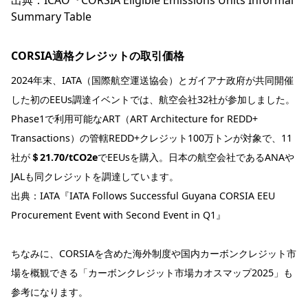
出典：
ICAO『CORSIA Eligible Emissions Units Informal
Summary Table
CORSIA適格クレジットの取引価格
2024年末、IATA（国際航空運送協会）とガイアナ政府が共同開催
した初のEEUs調達イベントでは、航空会社32社が参加しました。
Phase1で利用可能なART（ART Architecture for REDD+
Transactions）の管轄REDD+クレジット100万トンが対象で、11
社が
＄21.70/tCO2e
でEEUsを購入。日本の航空会社であるANAや
JALも同クレジットを調達しています。
出典：
IATA『IATA Follows Successful Guyana CORSIA EEU
Procurement Event with Second Event in Q1』
ちなみに、CORSIAを含めた海外制度や国内カーボンクレジット市
場を概観できる「カーボンクレジット市場カオスマップ2025」も
参考になります。