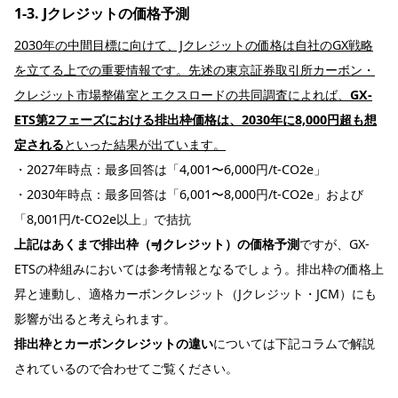
1-3. Jクレジットの価格予測
2030年の中間目標に向けて、Jクレジットの価格は自社のGX戦略
を立てる上での重要情報です。先述の
東京証券取引所カーボン・
クレジット市場整備室とエクスロードの共同調査
によれば、
GX-
ETS第2フェーズにおける排出枠価格は、2030年に8,000円超も想
定される
といった結果が出ています。
・2027年時点：最多回答は「4,001〜6,000円/t-CO2e」
・2030年時点：最多回答は「6,001〜8,000円/t-CO2e」および
「8,001円/t-CO2e以上」で拮抗
上記はあくまで排出枠（≠Jクレジット）の価格予測
ですが、GX-
ETSの枠組みにおいては参考情報となるでしょう。排出枠の価格上
昇と連動し、適格カーボンクレジット（Jクレジット・JCM）にも
影響が出ると考えられます。
排出枠とカーボンクレジットの違い
については下記コラムで解説
されているので合わせてご覧ください。